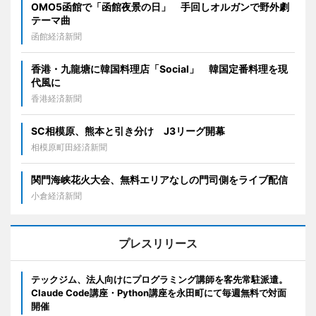
OMO5函館で「函館夜景の日」 手回しオルガンで野外劇
テーマ曲
函館経済新聞
香港・九龍塘に韓国料理店「Social」 韓国定番料理を現
代風に
香港経済新聞
SC相模原、熊本と引き分け J3リーグ開幕
相模原町田経済新聞
関門海峡花火大会、無料エリアなしの門司側をライブ配信
小倉経済新聞
プレスリリース
テックジム、法人向けにプログラミング講師を客先常駐派遣。
Claude Code講座・Python講座を永田町にて毎週無料で対面
開催