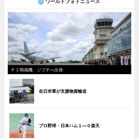
ワールドフォトニュース
Ｐ１哨戒機、ジブチへ出発
在日米軍が支援物資輸送
プロ野球・日本ハム１―０楽天