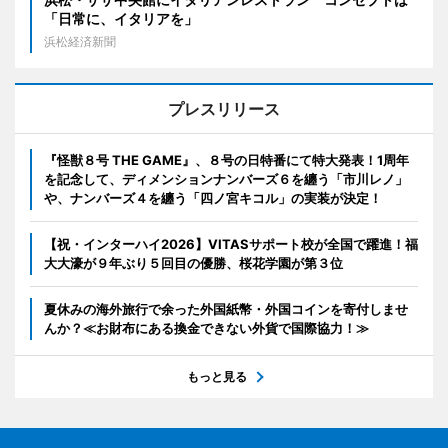
「日常に、イタリアを」
浜松経済新聞
プレスリリース
『怪獣８号 THE GAME』、８号の日特番にて特大発表！1周年
を記念して、ディメンションナンバーズ６を纏う「市川レノ」
や、ナンバーズ４を纏う「四ノ宮キコル」の実装が決定！
【祝・インターハイ2026】VITASサポート校が全国で躍進！福
大大濠が９年ぶり５回目の優勝、桜花学園が第３位
夏休みの海外旅行で余った外国紙幣・外国コインを寄付しませ
んか？≪お財布にある換金できない外貨で国際協力！≫
もっと見る