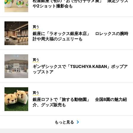
松屋銀座で初の「おでかけ子ザメ展」 限定グッズ
や2ショット撮影会も
買う
銀座に「ラオックス銀座本店」 ロレックスの腕時
計や周大福のジュエリーも
買う
ギンザシックスで「TSUCHIYA KABAN」ポップア
ップストア
買う
銀座ロフトで「旅する動物園」 全国8園の魅力紹
介、グッズ販売も
もっと見る