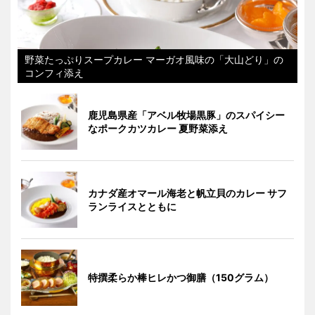
野菜たっぷりスープカレー マーガオ風味の「大山どり」の
コンフィ添え
鹿児島県産「アベル牧場黒豚」のスパイシー
なポークカツカレー 夏野菜添え
カナダ産オマール海老と帆立貝のカレー サフ
ランライスとともに
特撰柔らか棒ヒレかつ御膳（150グラム）