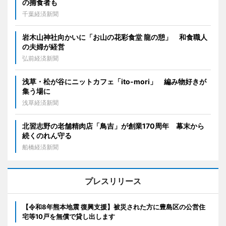
の捕食者も
千葉経済新聞
岩木山神社向かいに「お山の花彩食堂 龍の憩」 和食職人
の夫婦が経営
弘前経済新聞
浅草・松が谷にニットカフェ「ito-mori」 編み物好きが
集う場に
浅草経済新聞
北習志野の老舗精肉店「鳥吉」が創業170周年 幕末から
続くのれん守る
船橋経済新聞
プレスリリース
【令和8年熊本地震 復興支援】被災された方に豊島区の公営住
宅等10戸を無償で貸し出します