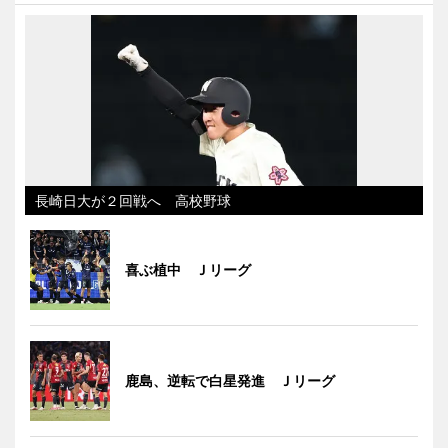
長崎日大が２回戦へ 高校野球
喜ぶ植中 Ｊリーグ
鹿島、逆転で白星発進 Ｊリーグ