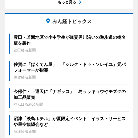
もっと見る
みん経トピックス
豊田・若園地区で小中学生が逢妻男川沿いの遊歩道の樹名
板を製作
豊田経済新聞
佐賀に「ばくてん屋」 「シルク・ドゥ・ソレイユ」元パ
フォーマーが指導
佐賀経済新聞
今帰仁・上運天に「ナギッコ」 島ラッキョウやモズクの
加工品販売
やんばる経済新聞
沼津「淡島ホテル」が夏限定イベント イラストサービス
や星空観望会など
沼津経済新聞