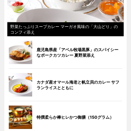
野菜たっぷりスープカレー マーガオ風味の「大山どり」の
コンフィ添え
鹿児島県産「アベル牧場黒豚」のスパイシー
なポークカツカレー 夏野菜添え
カナダ産オマール海老と帆立貝のカレー サフ
ランライスとともに
特撰柔らか棒ヒレかつ御膳（150グラム）