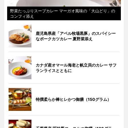
野菜たっぷりスープカレー マーガオ風味の「大山どり」の
コンフィ添え
鹿児島県産「アベル牧場黒豚」のスパイシー
なポークカツカレー 夏野菜添え
カナダ産オマール海老と帆立貝のカレー サフ
ランライスとともに
特撰柔らか棒ヒレかつ御膳（150グラム）