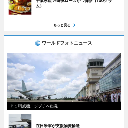
千葉県産 匠味豚ロースかつ御膳（130グラ
ム）
もっと見る
ワールドフォトニュース
Ｐ１哨戒機、ジブチへ出発
在日米軍が支援物資輸送