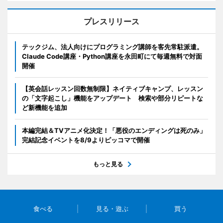
プレスリリース
テックジム、法人向けにプログラミング講師を客先常駐派遣。
Claude Code講座・Python講座を永田町にて毎週無料で対面
開催
【英会話レッスン回数無制限】ネイティブキャンプ、レッスン
の「文字起こし」機能をアップデート 検索や部分リピートな
ど新機能を追加
本編完結＆TVアニメ化決定！「悪役のエンディングは死のみ」
完結記念イベントを8/9よりピッコマで開催
もっと見る
食べる
見る・遊ぶ
買う