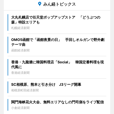
みん経トピックス
大丸札幌店で任天堂ポップアップストア 「どうぶつの
森」特設エリアも
札幌経済新聞
OMO5函館で「函館夜景の日」 手回しオルガンで野外劇
テーマ曲
函館経済新聞
香港・九龍塘に韓国料理店「Social」 韓国定番料理を現
代風に
香港経済新聞
SC相模原、熊本と引き分け J3リーグ開幕
相模原町田経済新聞
関門海峡花火大会、無料エリアなしの門司側をライブ配信
小倉経済新聞