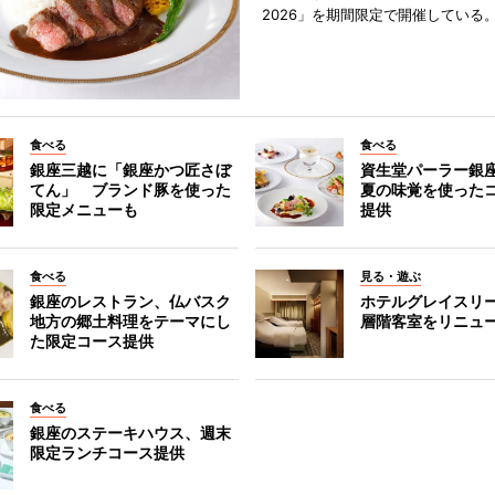
2026」を期間限定で開催している
食べる
食べる
銀座三越に「銀座かつ匠さぼ
資生堂パーラー銀
てん」 ブランド豚を使った
夏の味覚を使った
限定メニューも
提供
食べる
見る・遊ぶ
銀座のレストラン、仏バスク
ホテルグレイスリ
地方の郷土料理をテーマにし
層階客室をリニュ
た限定コース提供
食べる
銀座のステーキハウス、週末
限定ランチコース提供