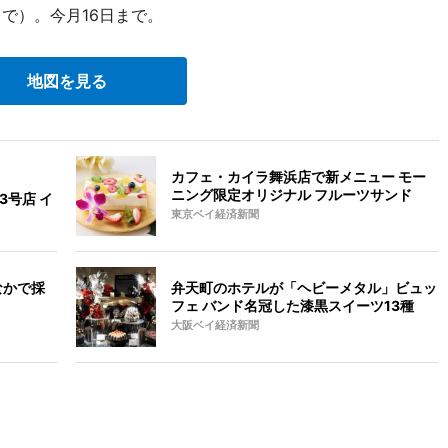
まで）。今月16日まで。
地図を見る
カフェ・カイラ舞浜店で新メニュー モー
ニング限定オリジナル フルーツサンド
3号店 イ
東京ベイ経済新聞
なかで採
弁天町のホテルが「ヘビーメタル」ビュッ
フェ バンド名冠した漆黒スイーツ13種
大阪ベイ経済新聞