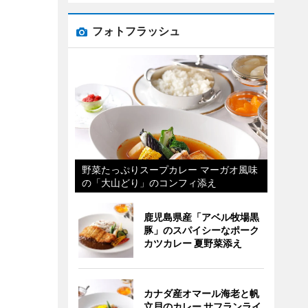
フォトフラッシュ
野菜たっぷりスープカレー マーガオ風味
の「大山どり」のコンフィ添え
鹿児島県産「アベル牧場黒
豚」のスパイシーなポーク
カツカレー 夏野菜添え
カナダ産オマール海老と帆
立貝のカレー サフランライ