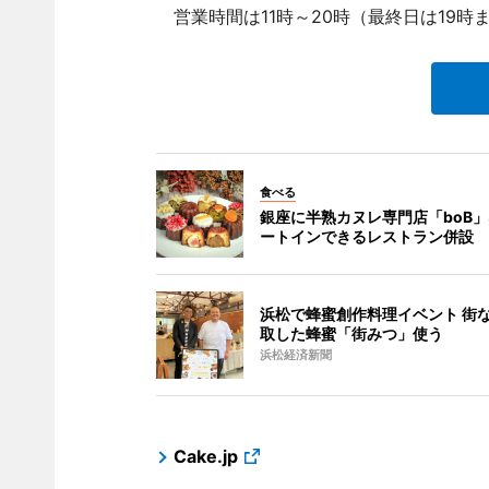
営業時間は11時～20時（最終日は19時
食べる
銀座に半熟カヌレ専門店「boB」
ートインできるレストラン併設
浜松で蜂蜜創作料理イベント 街
取した蜂蜜「街みつ」使う
浜松経済新聞
Cake.jp