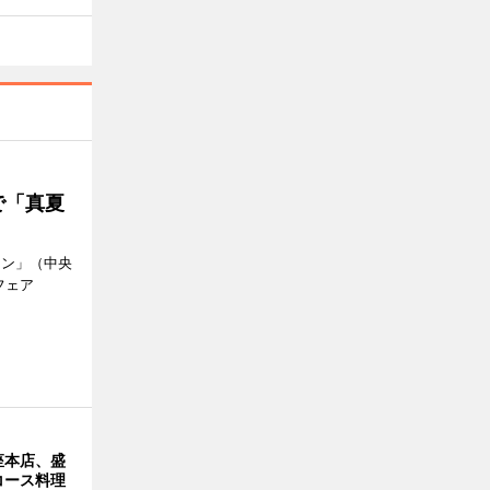
で「真夏
ラン」（中央
フェア
。
座本店、盛
コース料理