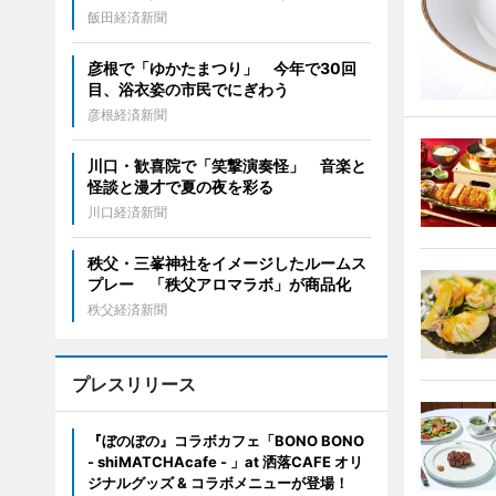
飯田経済新聞
彦根で「ゆかたまつり」 今年で30回
目、浴衣姿の市民でにぎわう
彦根経済新聞
川口・歓喜院で「笑撃演奏怪」 音楽と
怪談と漫才で夏の夜を彩る
川口経済新聞
秩父・三峯神社をイメージしたルームス
プレー 「秩父アロマラボ」が商品化
秩父経済新聞
プレスリリース
『ぼのぼの』コラボカフェ「BONO BONO
- shiMATCHAcafe - 」at 洒落CAFE オリ
ジナルグッズ & コラボメニューが登場！