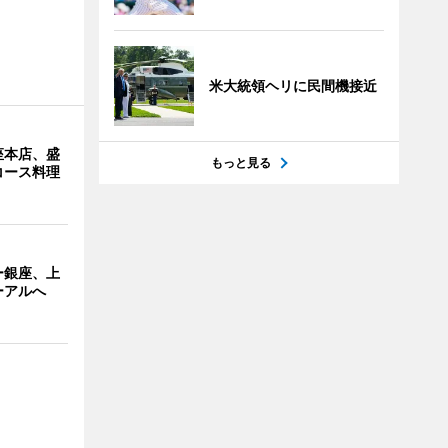
。
米大統領ヘリに民間機接近
座本店、盛
もっと見る
コース料理
ー銀座、上
ーアルへ