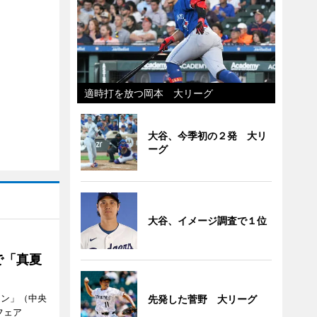
適時打を放つ岡本 大リーグ
大谷、今季初の２発 大リ
ーグ
大谷、イメージ調査で１位
で「真夏
ラン」（中央
先発した菅野 大リーグ
フェア