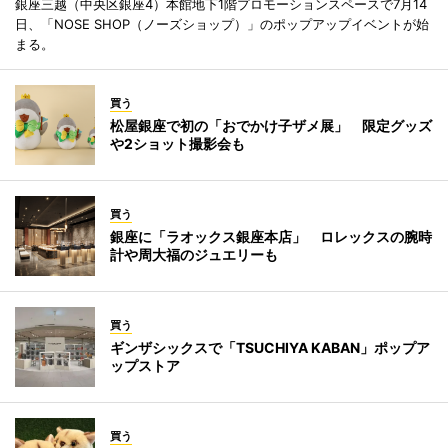
銀座三越（中央区銀座4）本館地下1階プロモーションスペースで7月14
日、「NOSE SHOP（ノーズショップ）」のポップアップイベントが始
まる。
買う
松屋銀座で初の「おでかけ子ザメ展」 限定グッズ
や2ショット撮影会も
買う
銀座に「ラオックス銀座本店」 ロレックスの腕時
計や周大福のジュエリーも
買う
ギンザシックスで「TSUCHIYA KABAN」ポップア
ップストア
買う