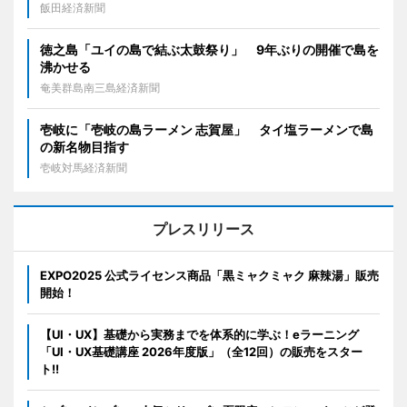
飯田経済新聞
徳之島「ユイの島で結ぶ太鼓祭り」 9年ぶりの開催で島を
沸かせる
奄美群島南三島経済新聞
壱岐に「壱岐の島ラーメン 志賀屋」 タイ塩ラーメンで島
の新名物目指す
壱岐対馬経済新聞
プレスリリース
EXPO2025 公式ライセンス商品「黒ミャクミャク 麻辣湯」販売
開始！
【UI・UX】基礎から実務までを体系的に学ぶ！eラーニング
「UI・UX基礎講座 2026年度版」（全12回）の販売をスター
ト!!