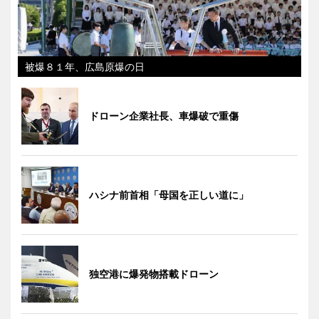
被爆８１年、広島原爆の日
ドローン企業社長、車爆破で重傷
ハシナ前首相「母国を正しい道に」
独空港に爆発物搭載ドローン