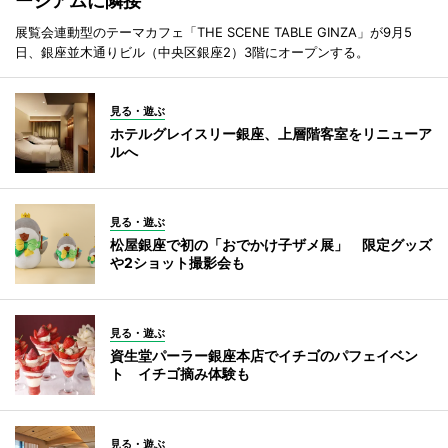
ージアムに隣接
展覧会連動型のテーマカフェ「THE SCENE TABLE GINZA」が9月5
日、銀座並木通りビル（中央区銀座2）3階にオープンする。
見る・遊ぶ
ホテルグレイスリー銀座、上層階客室をリニューア
ルへ
見る・遊ぶ
松屋銀座で初の「おでかけ子ザメ展」 限定グッズ
や2ショット撮影会も
見る・遊ぶ
資生堂パーラー銀座本店でイチゴのパフェイベン
ト イチゴ摘み体験も
見る・遊ぶ