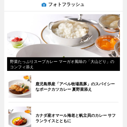
フォトフラッシュ
野菜たっぷりスープカレー マーガオ風味の「大山どり」の
コンフィ添え
鹿児島県産「アベル牧場黒豚」のスパイシー
なポークカツカレー 夏野菜添え
カナダ産オマール海老と帆立貝のカレー サフ
ランライスとともに