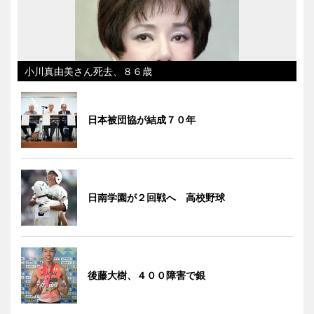
小川真由美さん死去、８６歳
日本被団協が結成７０年
日南学園が２回戦へ 高校野球
後藤大樹、４００障害で銀