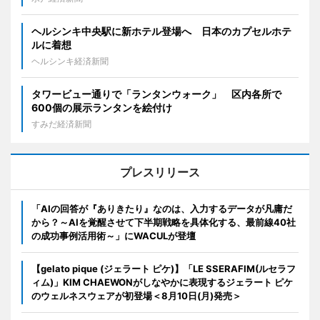
ヘルシンキ中央駅に新ホテル登場へ 日本のカプセルホテ
ルに着想
ヘルシンキ経済新聞
タワービュー通りで「ランタンウォーク」 区内各所で
600個の展示ランタンを絵付け
すみだ経済新聞
プレスリリース
「AIの回答が『ありきたり』なのは、入力するデータが凡庸だ
から？～AIを覚醒させて下半期戦略を具体化する、最前線40社
の成功事例活用術～」にWACULが登壇
【gelato pique (ジェラート ピケ)】「LE SSERAFIM(ルセラフ
ィム)」KIM CHAEWONがしなやかに表現するジェラート ピケ
のウェルネスウェアが初登場＜8月10日(月)発売＞