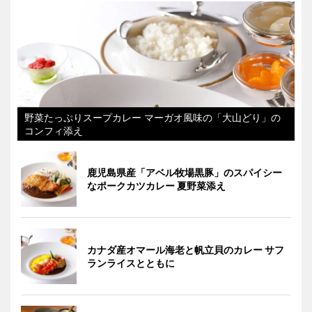
野菜たっぷりスープカレー マーガオ風味の「大山どり」の
コンフィ添え
鹿児島県産「アベル牧場黒豚」のスパイシー
なポークカツカレー 夏野菜添え
カナダ産オマール海老と帆立貝のカレー サフ
ランライスとともに