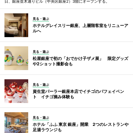
日、銀座並木通りビル（中央区銀座2）3階にオープンする。
見る・遊ぶ
ホテルグレイスリー銀座、上層階客室をリニューア
ルへ
見る・遊ぶ
松屋銀座で初の「おでかけ子ザメ展」 限定グッズ
や2ショット撮影会も
見る・遊ぶ
資生堂パーラー銀座本店でイチゴのパフェイベン
ト イチゴ摘み体験も
見る・遊ぶ
ホテル「ふふ 東京 銀座」開業 2つのレストランや
足湯ラウンジも