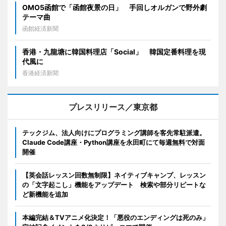
OMO5函館で「函館夜景の日」 手回しオルガンで野外劇
テーマ曲
函館経済新聞
香港・九龍塘に韓国料理店「Social」 韓国定番料理を現
代風に
香港経済新聞
プレスリリース／東京都
テックジム、法人向けにプログラミング講師を客先常駐派遣。
Claude Code講座・Python講座を永田町にて毎週無料で対面
開催
【英会話レッスン回数無制限】ネイティブキャンプ、レッスン
の「文字起こし」機能をアップデート 検索や部分リピートな
ど新機能を追加
本編完結＆TVアニメ化決定！「悪役のエンディングは死のみ」