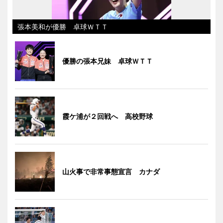
張本美和が優勝 卓球ＷＴＴ
優勝の張本兄妹 卓球ＷＴＴ
霞ケ浦が２回戦へ 高校野球
山火事で非常事態宣言 カナダ