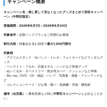
キャンペーン概要
キャンペーン名：推し変して見なくなったグッズまとめて回収キャンペ
ーン（中野区限定）
実施期間：2026年6月1日～2026年6月30日
対象条件：
定額パックプランをご利用のお客様
割引内容：
対象品を含む回収で
最大1,000円割引
対象例
・アクリルスタンド・缶バッジ・トレカ・フォトカードなどランダムグ
ッズ
・ペンライト・うちわ・応援タオル・ハッピなど現場グッズ
・ぬいぐるみ・タペストリー・抱き枕カバー・クッションなど布物
・Blu-ray／DVD・CD・雑誌・パンフ・写真集・画集・ファンブックな
ど
・コレクションケース・ひな壇・痛バ・収納棚・空箱・梱包材
備考（合言葉）：
事前見積もり時に
中野区キャンペーン
とお伝えくださ
い。