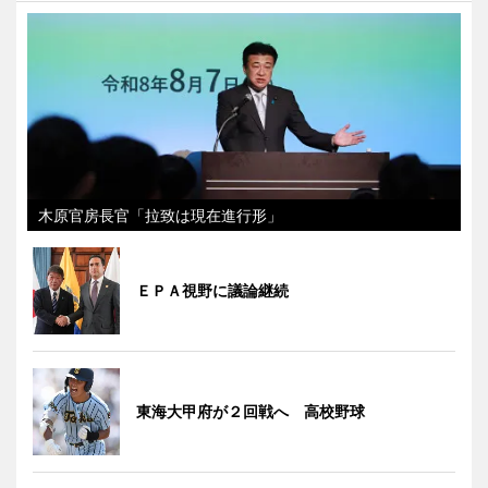
木原官房長官「拉致は現在進行形」
ＥＰＡ視野に議論継続
東海大甲府が２回戦へ 高校野球