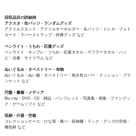
回収品目の詳細例
アクスタ・缶バッジ・ランダムグッズ
アクリルスタンド・アクリルキーホルダー・缶バッジ・トレカ・フォト
カード・ラバーストラップ・特典グッズ など
ペンライト・うちわ・応援グッズ
ペンライト・キンブレ・うちわ・応援タオル・マフラータオル・ハッ
ピ・法被・サイリウム など
ぬいぐるみ・タペストリー・布物
ぬいぐるみ・ぬい服・タペストリー・抱き枕カバー・クッション・ブラ
ンケット など
円盤・書籍・メディア
Blu-ray・DVD・CD・雑誌・パンフレット・写真集・画集・ファンブッ
ク・ゲームソフト など
収納・什器・空箱
コレクションケース・ひな壇・痛バ・収納棚・ラック・グッズの空箱・
梱包材 など