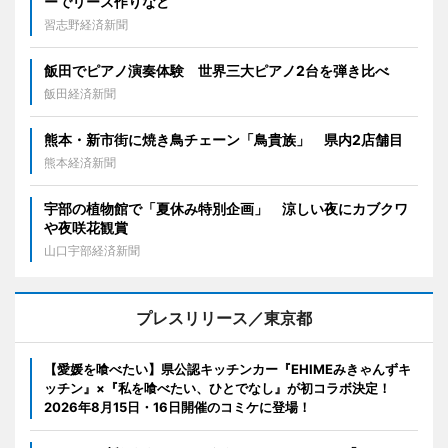
ーでリース作りなど
習志野経済新聞
飯田でピアノ演奏体験 世界三大ピアノ2台を弾き比べ
飯田経済新聞
熊本・新市街に焼き鳥チェーン「鳥貴族」 県内2店舗目
熊本経済新聞
宇部の植物館で「夏休み特別企画」 涼しい夜にカブクワ
や夜咲花観賞
山口宇部経済新聞
プレスリリース／東京都
【愛媛を喰べたい】県公認キッチンカー『EHIMEみきゃんずキ
ッチン』×『私を喰べたい、ひとでなし』が初コラボ決定！
2026年8月15日・16日開催のコミケに登場！