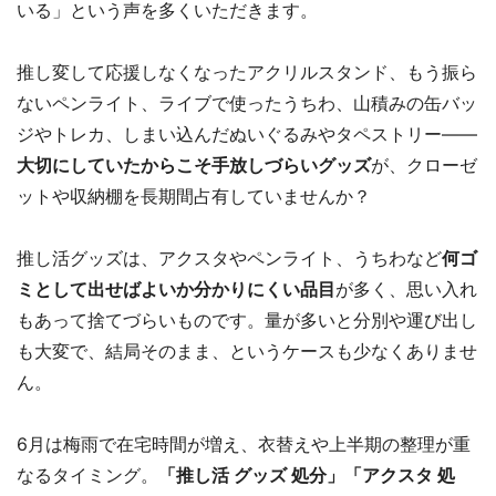
いる」という声を多くいただきます。
推し変して応援しなくなったアクリルスタンド、もう振ら
ないペンライト、ライブで使ったうちわ、山積みの缶バッ
ジやトレカ、しまい込んだぬいぐるみやタペストリー――
大切にしていたからこそ手放しづらいグッズ
が、クローゼ
ットや収納棚を長期間占有していませんか？
推し活グッズは、アクスタやペンライト、うちわなど
何ゴ
ミとして出せばよいか分かりにくい品目
が多く、思い入れ
もあって捨てづらいものです。量が多いと分別や運び出し
も大変で、結局そのまま、というケースも少なくありませ
ん。
6月は梅雨で在宅時間が増え、衣替えや上半期の整理が重
なるタイミング。
「推し活 グッズ 処分」「アクスタ 処