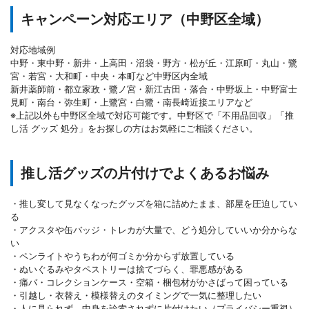
キャンペーン対応エリア（中野区全域）
対応地域例
中野・東中野・新井・上高田・沼袋・野方・松が丘・江原町・丸山・鷺
宮・若宮・大和町・中央・本町など中野区内全域
新井薬師前・都立家政・鷺ノ宮・新江古田・落合・中野坂上・中野富士
見町・南台・弥生町・上鷺宮・白鷺・南長崎近接エリアなど
※上記以外も中野区全域で対応可能です。中野区で「不用品回収」「推
し活 グッズ 処分」をお探しの方はお気軽にご相談ください。
推し活グッズの片付けでよくあるお悩み
・推し変して見なくなったグッズを箱に詰めたまま、部屋を圧迫してい
る
・アクスタや缶バッジ・トレカが大量で、どう処分していいか分からな
い
・ペンライトやうちわが何ゴミか分からず放置している
・ぬいぐるみやタペストリーは捨てづらく、罪悪感がある
・痛バ・コレクションケース・空箱・梱包材がかさばって困っている
・引越し・衣替え・模様替えのタイミングで一気に整理したい
・人に見られず、中身を詮索されずに片付けたい（プライバシー重視）