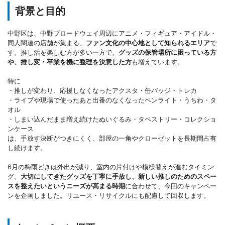
背景と目的
中野区は、中野ブロードウェイ周辺にアニメ・フィギュア・アイドル・
同人関連の店舗が集まる、
ファン文化の中心地として知られるエリア
で
す。推し活を楽しむ方が多い一方で、
グッズの保管場所に困っている方
や、推し変・卒業を機に整理を決意した方
も増えています。
特に
・推しが変わり、応援しなくなったアクスタ・缶バッジ・トレカ
・ライブや現場で使ったあと出番のなくなったペンライト・うちわ・タ
オル
・しまい込んだまま増え続けたぬいぐるみ・タペストリー・コレクショ
ンケース
は、手放す決断がつきにくく、部屋の一角やクローゼットを長期間占有
し続けます。
6月の梅雨どきは外出が減り、室内の片付けや模様替えが進むタイミン
グ。
大切にしてきたグッズを丁寧に手放し、新しい推しのためのスペー
スを整えたいというニーズが高まる時期
に合わせて、今回のキャンペー
ンを企画しました。リユース・リサイクルにも配慮して回収します。