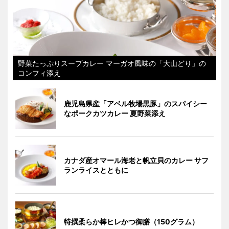
野菜たっぷりスープカレー マーガオ風味の「大山どり」の
コンフィ添え
鹿児島県産「アベル牧場黒豚」のスパイシー
なポークカツカレー 夏野菜添え
カナダ産オマール海老と帆立貝のカレー サフ
ランライスとともに
特撰柔らか棒ヒレかつ御膳（150グラム）