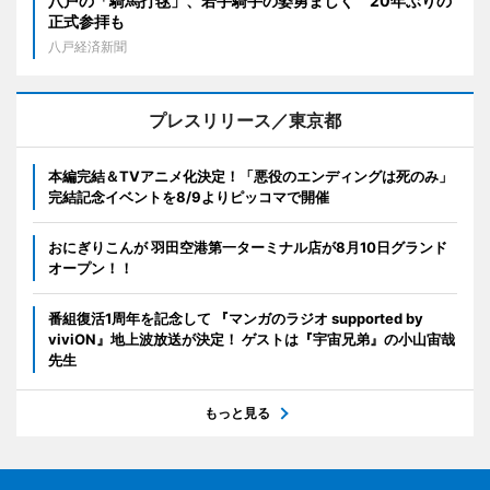
八戸の「騎馬打毬」、若手騎手の姿勇ましく 20年ぶりの
正式参拝も
八戸経済新聞
プレスリリース／東京都
本編完結＆TVアニメ化決定！「悪役のエンディングは死のみ」
完結記念イベントを8/9よりピッコマで開催
おにぎりこんが 羽田空港第一ターミナル店が8月10日グランド
オープン！！
番組復活1周年を記念して 『マンガのラジオ supported by
viviON』地上波放送が決定！ ゲストは『宇宙兄弟』の小山宙哉
先生
もっと見る