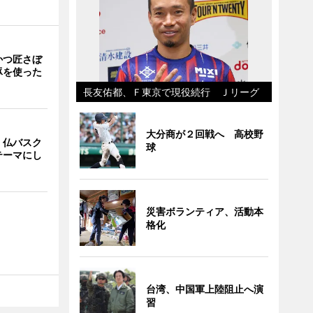
かつ匠さぼ
豚を使った
長友佑都、Ｆ東京で現役続行 Ｊリーグ
大分商が２回戦へ 高校野
、仏バスク
球
テーマにし
災害ボランティア、活動本
格化
台湾、中国軍上陸阻止へ演
習