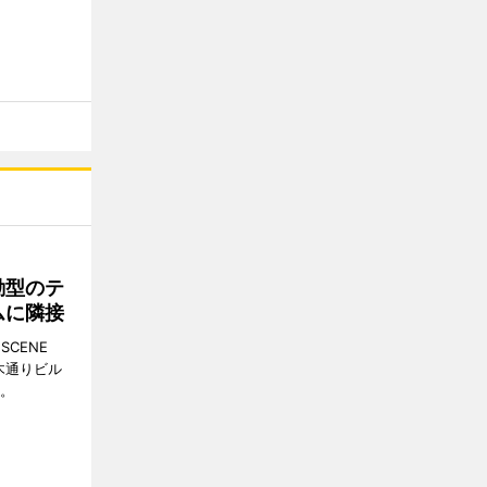
動型のテ
ムに隣接
CENE
並木通りビル
る。