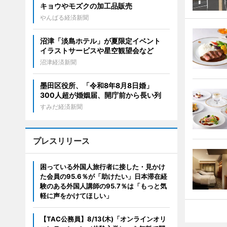
キョウやモズクの加工品販売
やんばる経済新聞
沼津「淡島ホテル」が夏限定イベント
イラストサービスや星空観望会など
沼津経済新聞
墨田区役所、「令和8年8月8日婚」
300人超が婚姻届、開庁前から長い列
すみだ経済新聞
プレスリリース
困っている外国人旅行者に接した・見かけ
た会員の95.6％が「助けたい」日本滞在経
験のある外国人講師の95.7％は「もっと気
軽に声をかけてほしい」
【TAC公務員】8/13(木)「オンラインオリ