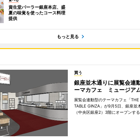
食べる
資生堂パーラー銀座本店、盛
夏の味覚を使ったコース料理
提供
もっと見る
買う
銀座並木通りに展覧会連
ーマカフェ ミュージア
展覧会連動型のテーマカフェ「THE S
TABLE GINZA」が9月5日、銀座
（中央区銀座2）3階にオープンす