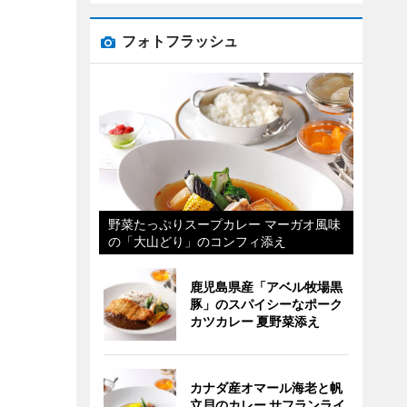
フォトフラッシュ
野菜たっぷりスープカレー マーガオ風味
の「大山どり」のコンフィ添え
鹿児島県産「アベル牧場黒
豚」のスパイシーなポーク
カツカレー 夏野菜添え
カナダ産オマール海老と帆
立貝のカレー サフランライ