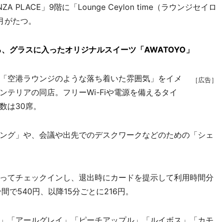
LACE」9階に「Lounge Ceylon time（ラウンジセイロ
月がたつ。
で提供する、グラスに入ったオリジナルスイーツ「AWATOYO」
「空港ラウンジのような落ち着いた雰囲気」をイメ
［広告］
テリアの同店。フリーWi-Fiや電源を備えるタイ
数は30席。
ング」や、会議や出先でのデスクワークなどのための「シェ
ってチェックインし、退出時にカードを提示して利用時間分
で540円、以降15分ごとに216円。
」「アールグレイ」「ピーチアップル」「ルイボス」「カモ