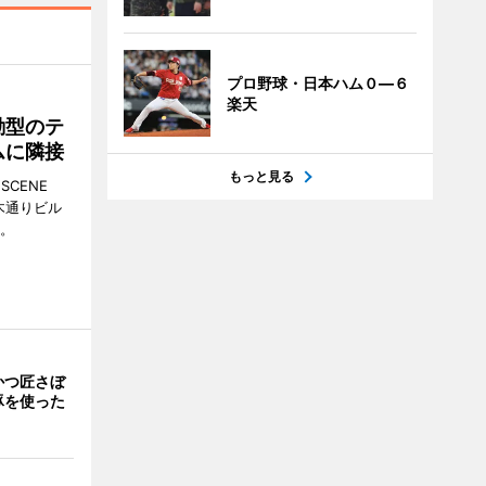
プロ野球・日本ハム０―６
楽天
動型のテ
ムに隣接
もっと見る
CENE
並木通りビル
る。
かつ匠さぼ
豚を使った