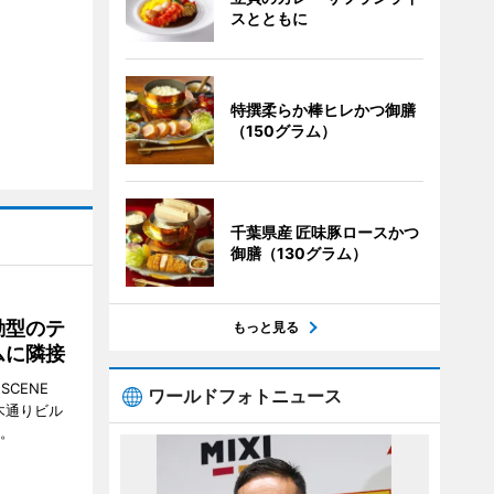
スとともに
特撰柔らか棒ヒレかつ御膳
（150グラム）
千葉県産 匠味豚ロースかつ
御膳（130グラム）
動型のテ
もっと見る
ムに隣接
CENE
ワールドフォトニュース
並木通りビル
る。