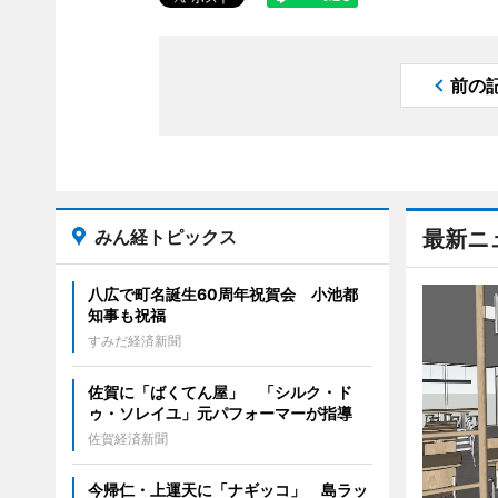
前の
みん経トピックス
最新ニ
八広で町名誕生60周年祝賀会 小池都
知事も祝福
すみだ経済新聞
佐賀に「ばくてん屋」 「シルク・ド
ゥ・ソレイユ」元パフォーマーが指導
佐賀経済新聞
今帰仁・上運天に「ナギッコ」 島ラッ