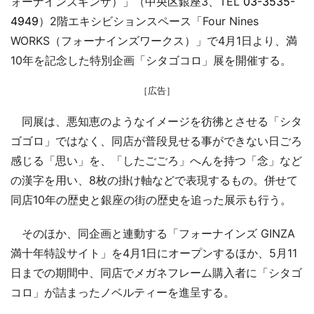
ォーナインズギンザ）」（中央区銀座3、TEL
03-3535-
4949
）2階エキシビションスペース「Four Nines
WORKS（フォーナインズワークス）」で4月1日より、満
10年を記念した特別企画「シタゴコロ」展を開催する。
［広告］
同展は、悪知恵のようなイメージを彷彿とさせる「シタ
ゴゴロ」ではなく、同店が普段見せる事ができない日ごろ
感じる「思い」を、「したごごろ」へんを持つ「念」など
の漢字を用い、8枚の掛け軸などで表現するもの。併せて
同店10年の歴史と銀座の街の歴史を追った展示も行う。
そのほか、同企画と連動する「フォーナインズ GINZA
満十年特設サイト」を4月1日にオープンするほか、5月11
日までの期間中、同店でメガネフレーム購入者に「シタゴ
コロ」が詰まったノベルティーを進呈する。