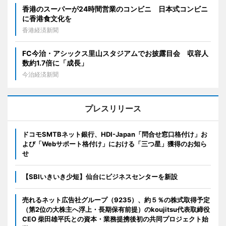
香港のスーパーが24時間営業のコンビニ 日本式コンビニ
に香港食文化を
香港経済新聞
FC今治・アシックス里山スタジアムでお披露目会 収容人
数約1.7倍に「成長」
今治経済新聞
プレスリリース
ドコモSMTBネット銀行、HDI-Japan「問合せ窓口格付け」お
よび「Webサポート格付け」における「三つ星」獲得のお知ら
せ
【SBIいきいき少短】仙台にビジネスセンターを新設
売れるネット広告社グループ（9235）、約５％の株式取得予定
（第2位の大株主へ浮上・長期保有前提）のkoujitsu代表取締役
CEO 柴田雄平氏との資本・業務提携後初の共同プロジェクト始