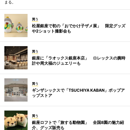
まる。
買う
松屋銀座で初の「おでかけ子ザメ展」 限定グッズ
や2ショット撮影会も
買う
銀座に「ラオックス銀座本店」 ロレックスの腕時
計や周大福のジュエリーも
買う
ギンザシックスで「TSUCHIYA KABAN」ポップア
ップストア
買う
銀座ロフトで「旅する動物園」 全国8園の魅力紹
介、グッズ販売も