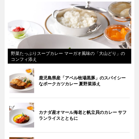
野菜たっぷりスープカレー マーガオ風味の「大山どり」の
コンフィ添え
鹿児島県産「アベル牧場黒豚」のスパイシー
なポークカツカレー 夏野菜添え
カナダ産オマール海老と帆立貝のカレー サフ
ランライスとともに