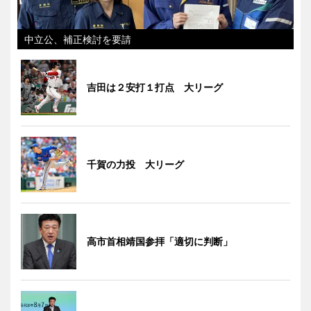
中立公、補正検討を要請
吉田は２安打１打点 大リーグ
千賀の力投 大リーグ
高市首相靖国参拝「適切に判断」