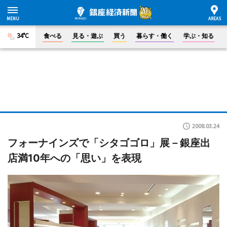
34°C
食べる
見る・遊ぶ
買う
暮らす・働く
学ぶ・知る
2008.03.24
フォーナインズで「シタゴゴロ」展－銀座出
店満10年への「思い」を表現