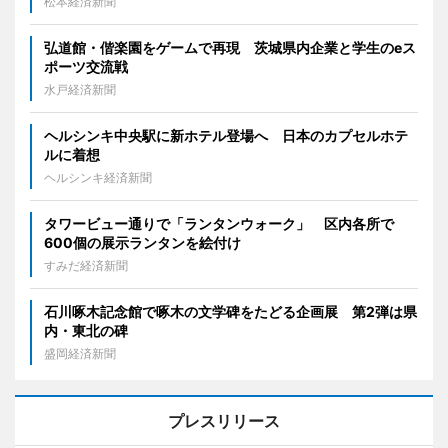
松本経済新聞
弘道館・偕楽園をゲームで再現 茨城県内企業と学生のeス
ポーツ交流戦
水戸経済新聞
ヘルシンキ中央駅に新ホテル登場へ 日本のカプセルホテ
ルに着想
ヘルシンキ経済新聞
タワービュー通りで「ランタンウォーク」 区内各所で
600個の展示ランタンを絵付け
すみだ経済新聞
石川啄木記念館で啄木の文学碑をたどる企画展 第2弾は県
内・東北の碑
盛岡経済新聞
プレスリリース