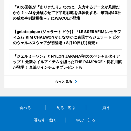
「AIの回答が『ありきたり』なのは、入力するデータが凡庸だ
から？～AIを覚醒させて下半期戦略を具体化する、最前線40社
の成功事例活用術～」にWACULが登壇
【gelato pique (ジェラート ピケ)】「LE SSERAFIM(ルセラフ
ィム)」KIM CHAEWONがしなやかに表現するジェラート ピケ
のウェルネスウェアが初登場＜8月10日(月)発売＞
『ジェルミーワン』とNYLON JAPANが初のスペシャルタイア
ップ！ 最新ネイルアイテムを纏ったTHE RAMPAGE・長谷川慎
が登場！ 直筆サインチェキプレゼントも
もっと見る
食べる
見る・遊ぶ
買う
暮らす・働く
学ぶ・知る