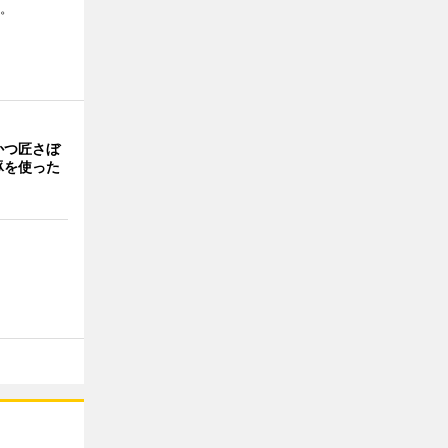
る。
かつ匠さぼ
豚を使った