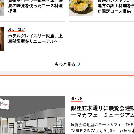
資生堂パーラー銀座本店、盛
銀座のレストラン
夏の味覚を使ったコース料理
地方の郷土料理を
提供
た限定コース提供
見る・遊ぶ
ホテルグレイスリー銀座、上
層階客室をリニューアルへ
もっと見る
食べる
銀座並木通りに展覧会連
ーマカフェ ミュージア
展覧会連動型のテーマカフェ「THE S
TABLE GINZA」が9月5日、銀座