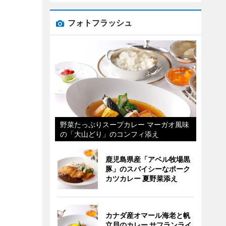
フォトフラッシュ
野菜たっぷりスープカレー マーガオ風味
の「大山どり」のコンフィ添え
鹿児島県産「アベル牧場黒
豚」のスパイシーなポーク
カツカレー 夏野菜添え
カナダ産オマール海老と帆
立貝のカレー サフランライ