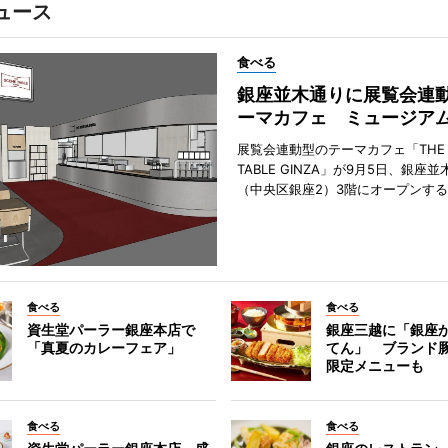
ュース
食べる
銀座並木通りに展覧会連
ーマカフェ ミュージア
展覧会連動型のテーマカフェ「THE S
TABLE GINZA」が9月5日、銀座
（中央区銀座2）3階にオープンす
食べる
食べる
資生堂パーラー銀座本店で
銀座三越に「銀座
「真夏のカレーフェア」
てん」 ブランド
限定メニューも
食べる
食べる