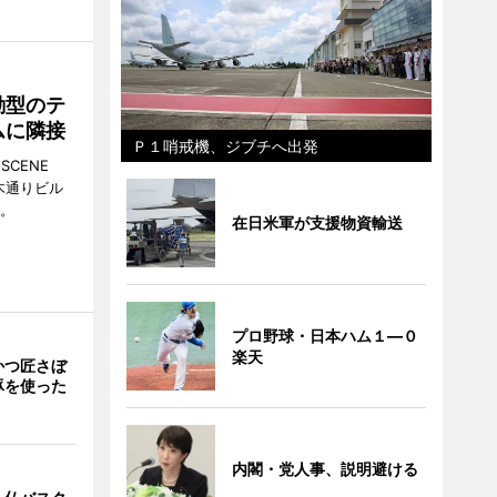
動型のテ
ムに隣接
Ｐ１哨戒機、ジブチへ出発
CENE
並木通りビル
る。
在日米軍が支援物資輸送
プロ野球・日本ハム１―０
楽天
かつ匠さぼ
豚を使った
内閣・党人事、説明避ける