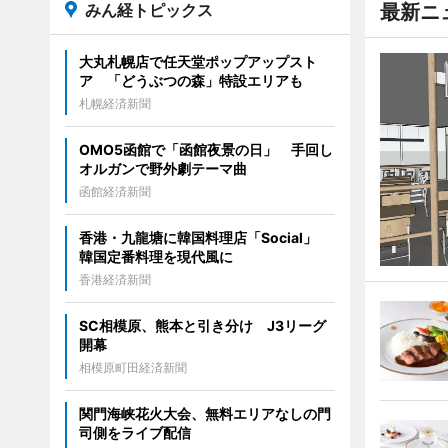
みん経トピックス
最新ニ
大丸札幌店で任天堂ポップアップスト
ア 「どうぶつの森」特設エリアも
札幌経済新聞
OMO5函館で「函館夜景の日」 手回し
オルガンで野外劇テーマ曲
函館経済新聞
香港・九龍塘に韓国料理店「Social」
韓国定番料理を現代風に
香港経済新聞
SC相模原、熊本と引き分け J3リーグ
開幕
相模原町田経済新聞
関門海峡花火大会、無料エリアなしの門
司側をライブ配信