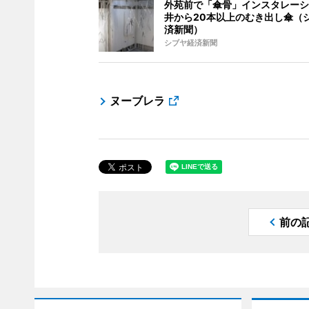
外苑前で「傘骨」インスタレーシ
井から20本以上のむき出し傘（
済新聞）
シブヤ経済新聞
ヌーブレラ
前の