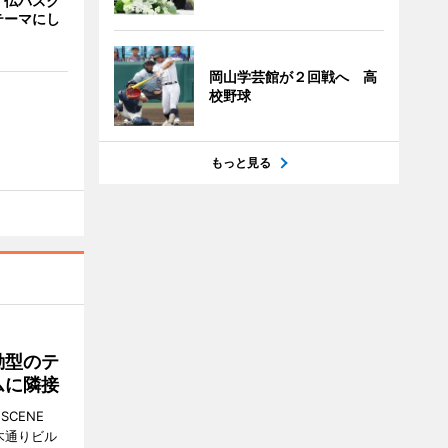
、仏バスク
テーマにし
岡山学芸館が２回戦へ 高
校野球
もっと見る
動型のテ
ムに隣接
CENE
並木通りビル