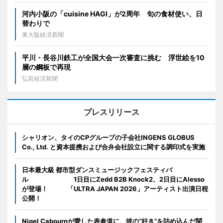
河内小阪の「cuisine HAGI」が2周年 旬の食材使い、日
替わりで
東大阪経済新聞
平川・長谷川鉄工が全国大会一次審査に挑む 浮世絵を10
層の鋼板で再現
弘前経済新聞
プレスリリース
シャリオン、タイのCPグループの子会社INGENS GLOBUS
Co., Ltd. と資本提携および合弁会社設立に関する調印式を実施
日本最大級 都市型ダンスミュージックフェスティバ
ル 1日目にZedd B2B Knock2、2日目にAlesso
が登場！ 「ULTRA JAPAN 2026」アーティスト出演日程
公開！
Nigel Cabournが愛した表参道に、彼の“好き”を詰め込んだ関