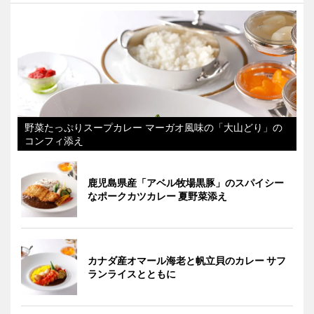
野菜たっぷりスープカレー マーガオ風味の「大山どり」の
コンフィ添え
鹿児島県産「アベル牧場黒豚」のスパイシー
なポークカツカレー 夏野菜添え
カナダ産オマール海老と帆立貝のカレー サフ
ランライスとともに