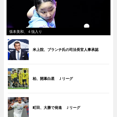
張本美和、４強入り
米上院、ブランチ氏の司法長官人事承認
柏、開幕白星 Ｊリーグ
町田、大勝で発進 Ｊリーグ