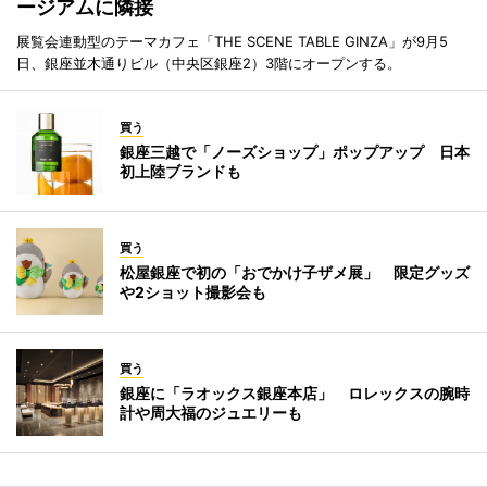
ージアムに隣接
展覧会連動型のテーマカフェ「THE SCENE TABLE GINZA」が9月5
日、銀座並木通りビル（中央区銀座2）3階にオープンする。
買う
銀座三越で「ノーズショップ」ポップアップ 日本
初上陸ブランドも
買う
松屋銀座で初の「おでかけ子ザメ展」 限定グッズ
や2ショット撮影会も
買う
銀座に「ラオックス銀座本店」 ロレックスの腕時
計や周大福のジュエリーも