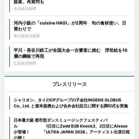
提案、再質問も
本庄経済新聞
河内小阪の「cuisine HAGI」が2周年 旬の食材使い、日
替わりで
東大阪経済新聞
平川・長谷川鉄工が全国大会一次審査に挑む 浮世絵を10
層の鋼板で再現
弘前経済新聞
プレスリリース
シャリオン、タイのCPグループの子会社INGENS GLOBUS
Co., Ltd. と資本提携および合弁会社設立に関する調印式を実施
日本最大級 都市型ダンスミュージックフェスティバ
ル 1日目にZedd B2B Knock2、2日目にAlesso
が登場！ 「ULTRA JAPAN 2026」アーティスト出演日程
公開！