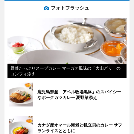
フォトフラッシュ
野菜たっぷりスープカレー マーガオ風味の「大山どり」の
コンフィ添え
鹿児島県産「アベル牧場黒豚」のスパイシー
なポークカツカレー 夏野菜添え
カナダ産オマール海老と帆立貝のカレー サフ
ランライスとともに