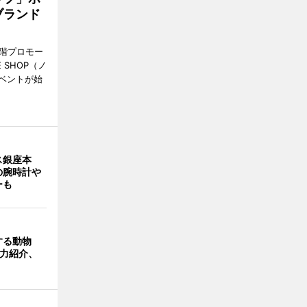
ブランド
1階プロモー
 SHOP（ノ
ベントが始
ス銀座本
の腕時計や
ーも
する動物
魅力紹介、