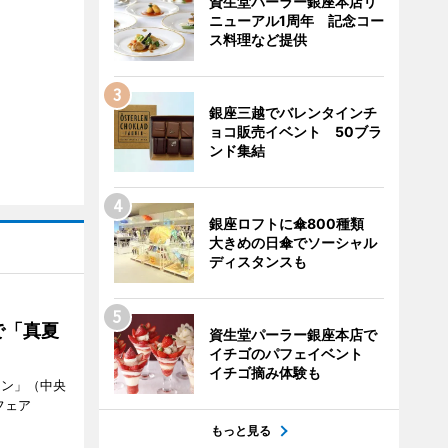
資生堂パーラー銀座本店リ
ニューアル1周年 記念コー
ス料理など提供
銀座三越でバレンタインチ
ョコ販売イベント 50ブラ
ンド集結
銀座ロフトに傘800種類
大きめの日傘でソーシャル
ディスタンスも
で「真夏
資生堂パーラー銀座本店で
イチゴのパフェイベント
イチゴ摘み体験も
ラン」（中央
フェア
。
もっと見る