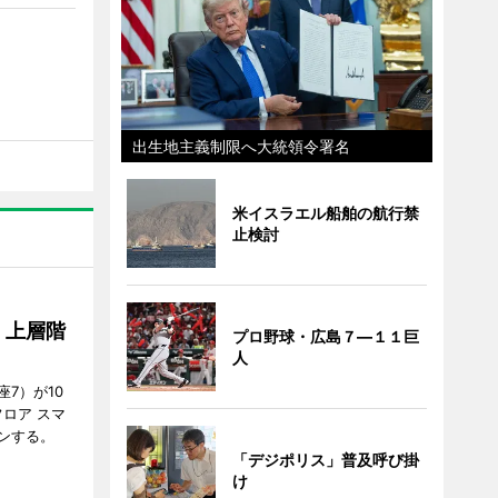
出生地主義制限へ大統領令署名
米イスラエル船舶の航行禁
止検討
、上層階
プロ野球・広島７―１１巨
人
7）が10
ロア スマ
ンする。
「デジポリス」普及呼び掛
け