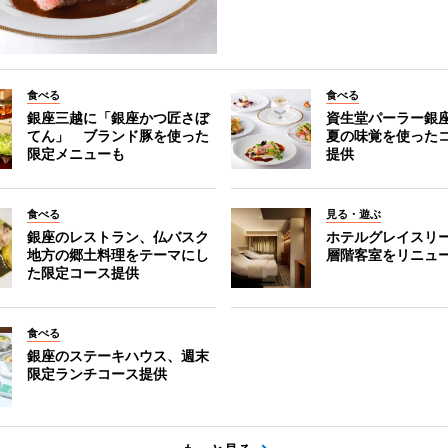
食べる
食べる
銀座三越に「銀座かつ匠さぼ
資生堂パーラー銀
てん」 ブランド豚を使った
夏の味覚を使った
限定メニューも
提供
食べる
見る・遊ぶ
銀座のレストラン、仏バスク
ホテルグレイスリ
地方の郷土料理をテーマにし
層階客室をリニュ
た限定コース提供
食べる
銀座のステーキハウス、週末
限定ランチコース提供