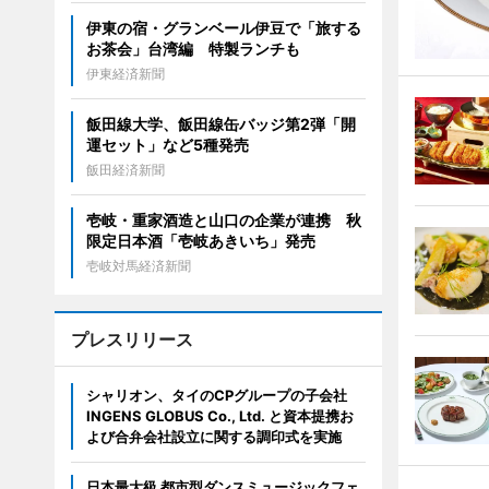
伊東の宿・グランベール伊豆で「旅する
お茶会」台湾編 特製ランチも
伊東経済新聞
飯田線大学、飯田線缶バッジ第2弾「開
運セット」など5種発売
飯田経済新聞
壱岐・重家酒造と山口の企業が連携 秋
限定日本酒「壱岐あきいち」発売
壱岐対馬経済新聞
プレスリリース
シャリオン、タイのCPグループの子会社
INGENS GLOBUS Co., Ltd. と資本提携お
よび合弁会社設立に関する調印式を実施
日本最大級 都市型ダンスミュージックフェ