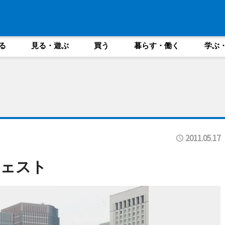
る
見る・遊ぶ
買う
暮らす・働く
学ぶ
2011.05.17
フェスト