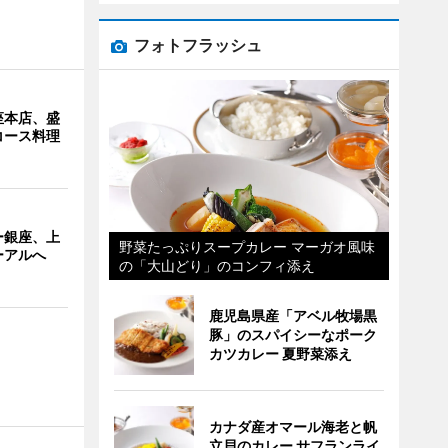
フォトフラッシュ
座本店、盛
コース料理
ー銀座、上
野菜たっぷりスープカレー マーガオ風味
ーアルへ
の「大山どり」のコンフィ添え
鹿児島県産「アベル牧場黒
豚」のスパイシーなポーク
カツカレー 夏野菜添え
カナダ産オマール海老と帆
立貝のカレー サフランライ