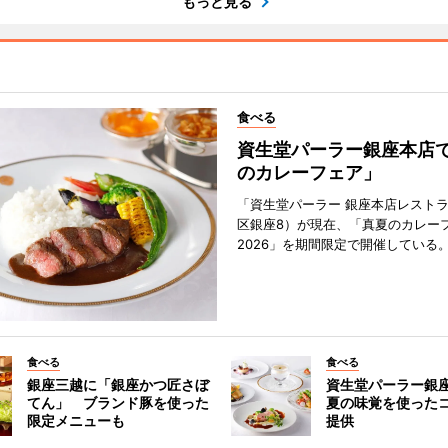
もっと見る
食べる
資生堂パーラー銀座本店
のカレーフェア」
「資生堂パーラー 銀座本店レスト
区銀座8）が現在、「真夏のカレー
2026」を期間限定で開催している
食べる
食べる
銀座三越に「銀座かつ匠さぼ
資生堂パーラー銀
てん」 ブランド豚を使った
夏の味覚を使った
限定メニューも
提供