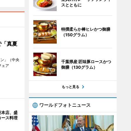
スとともに
特撰柔らか棒ヒレかつ御膳
（150グラム）
で「真夏
ラン」（中央
千葉県産 匠味豚ロースかつ
フェア
御膳（130グラム）
。
もっと見る
ワールドフォトニュース
座本店、盛
コース料理