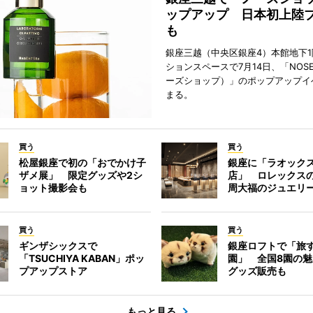
ップアップ 日本初上陸
も
銀座三越（中央区銀座4）本館地下
ションスペースで7月14日、「NOSE
ーズショップ）」のポップアップイ
まる。
買う
買う
松屋銀座で初の「おでかけ子
銀座に「ラオック
ザメ展」 限定グッズや2シ
店」 ロレックス
ョット撮影会も
周大福のジュエリ
買う
買う
ギンザシックスで
銀座ロフトで「旅
「TSUCHIYA KABAN」ポッ
園」 全国8園の
プアップストア
グッズ販売も
もっと見る