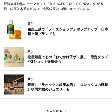
展覧会連動型のテーマカフェ「THE SCENE TABLE GINZA」が9月5
日、銀座並木通りビル（中央区銀座2）3階にオープンする。
買う
銀座三越で「ノーズショップ」ポップアップ 日本
初上陸ブランドも
買う
松屋銀座で初の「おでかけ子ザメ展」 限定グッズ
や2ショット撮影会も
買う
銀座に「ラオックス銀座本店」 ロレックスの腕時
計や周大福のジュエリーも
もっと見る