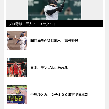
プロ野球・巨人７―３ヤクルト
鳴門渦潮が２回戦へ 高校野球
日本、モンゴルに敗れる
中島ひとみ、女子１００障害で日本新