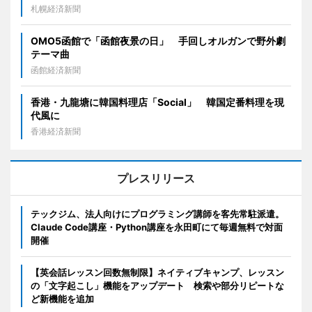
札幌経済新聞
OMO5函館で「函館夜景の日」 手回しオルガンで野外劇
テーマ曲
函館経済新聞
香港・九龍塘に韓国料理店「Social」 韓国定番料理を現
代風に
香港経済新聞
プレスリリース
テックジム、法人向けにプログラミング講師を客先常駐派遣。
Claude Code講座・Python講座を永田町にて毎週無料で対面
開催
【英会話レッスン回数無制限】ネイティブキャンプ、レッスン
の「文字起こし」機能をアップデート 検索や部分リピートな
ど新機能を追加