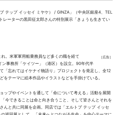
エルトブ テップ イッセイ ミヤケ） / GINZA」（中央区銀座4、TEL
ストレーターの黒田征太郎さんの特別展示「きょうも生きてい
生まれ。米軍軍用船乗務員など多くの職を経て
［広告］
ザイン事務所「ケイツー」（港区）を設立。90年代半
て「忘れてはイケナイ物語り」プロジェクトを発足し、全12
どをテーマに絵本作品やイラストなどを手掛けている。
ョップやイベントを通して「命について考える」活動を展開
、「今できることは命と向き合うこと、そして皆さんとそれを
さんと共に同展を企画。同店では「エルトブ テップ イッセ
からの巡回展として、「未来へとつながる生命」を中心テーマに