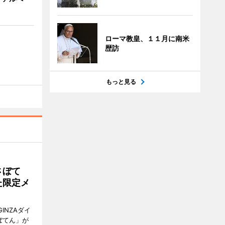
ローマ教皇、１１月に南米
歴訪
もっと見る
さぼて
た限定メ
INZAダイ
ぼてん」が