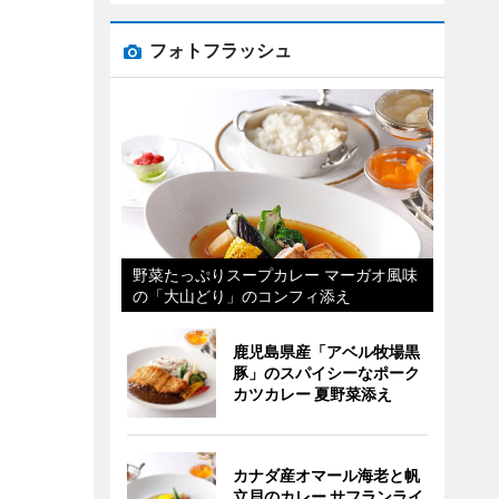
フォトフラッシュ
野菜たっぷりスープカレー マーガオ風味
の「大山どり」のコンフィ添え
鹿児島県産「アベル牧場黒
豚」のスパイシーなポーク
カツカレー 夏野菜添え
カナダ産オマール海老と帆
立貝のカレー サフランライ