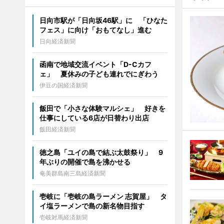
日向市駅が「日向坂46駅」に 「ひなた
フェス」に向け「おもてなし」進む
日向経済新聞
函南で地域交流イベント「D-Cカフ
ェ」 夏休みの子ども連れでにぎわう
伊豆の国経済新聞
飯田で「小さな体験マルシェ」 好きを
仕事にしている6店が日替わり出店
飯田経済新聞
徳之島「ユイの島で結ぶ太鼓祭り」 9
年ぶりの開催で島を沸かせる
奄美群島南三島経済新聞
壱岐に「壱岐の島ラーメン 志賀屋」 タ
イ塩ラーメンで島の新名物目指す
壱岐対馬経済新聞