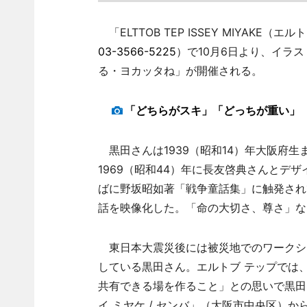
「ELTTOB TEP ISSEY MIYAKE（
03-3566-5225
）で10月6日より、イラ
る・ヨカッタね」が開催される。
「どちらがスキ」「どっちが重い」
黒田さんは1939（昭和14）年大阪府
1969（昭和44）年に長友啓典さんとデ
ばに野坂昭如著「戦争童話集」に触発され
話を映像化した。「命の大切さ、尊さ」な
東日本大震災後には被災地でのワークシ
している黒田さん。エルトブ テップでは
共有できる場を作ること」との思いで黒田
イ ミヤケ / センバ」（大阪市中央区）