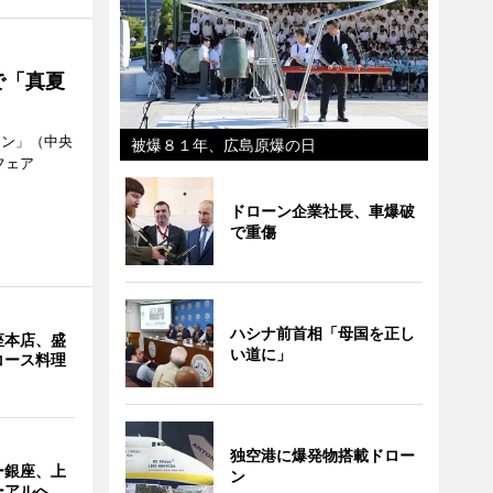
で「真夏
ラン」（中央
被爆８１年、広島原爆の日
フェア
。
ドローン企業社長、車爆破
で重傷
ハシナ前首相「母国を正し
座本店、盛
い道に」
コース料理
独空港に爆発物搭載ドロー
ー銀座、上
ン
ーアルへ