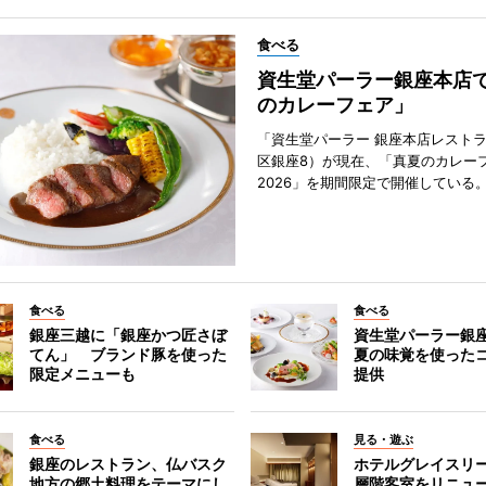
食べる
資生堂パーラー銀座本店
のカレーフェア」
「資生堂パーラー 銀座本店レスト
区銀座8）が現在、「真夏のカレー
2026」を期間限定で開催している
食べる
食べる
銀座三越に「銀座かつ匠さぼ
資生堂パーラー銀
てん」 ブランド豚を使った
夏の味覚を使った
限定メニューも
提供
食べる
見る・遊ぶ
銀座のレストラン、仏バスク
ホテルグレイスリ
地方の郷土料理をテーマにし
層階客室をリニュ