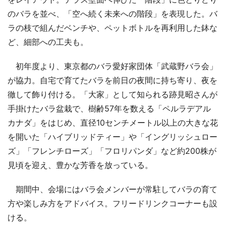
のバラを並べ、「空へ続く未来への階段」を表現した。バ
ラの枝で組んだベンチや、ペットボトルを再利用した鉢な
ど、細部への工夫も。
初年度より、東京都のバラ愛好家団体「武蔵野バラ会」
が協力。自宅で育てたバラを前日の夜間に持ち寄り、夜を
徹して飾り付ける。「大家」として知られる跡見昭さんが
手掛けたバラ盆栽で、樹齢57年を数える「ペルラデアル
カナダ」をはじめ、直径10センチメートル以上の大きな花
を開いた「ハイブリッドティー」や「イングリッシュロー
ズ」「フレンチローズ」「フロリパンダ」など約200株が
見頃を迎え、豊かな芳香を放っている。
期間中、会場にはバラ会メンバーが常駐してバラの育て
方や楽しみ方をアドバイス。フリードリンクコーナーも設
ける。