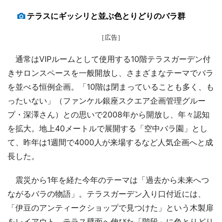
テラスにギッシリと並ぶ色とりどりのバラ群
［広告］
通常はVIPルームとして使用する10階テラスガーデン付
きサロンスペースを一般開放し、さまざまなテーマでバラ
を並べる恒例企画。「10階は閉まっていることも多く、も
ったいない」（ファンケル銀座スクエア企画管理グルー
プ・深澤さん）との思いで2008年から開放し、年々認知
を拡大。地上40メートルで展開する「空中バラ園」とし
て、昨年は1週間で4000人が来場するなど人気企画へと成
長した。
震災から1年を経た今年のテーマは「過去から未来へつ
ながるバラの物語」。テラスガーデン入り口付近には、
「伊豆のアンティークショップで見つけた」という木製扉
をレイアウト。テラス壁面へ伸びた「階段」に色とりどり