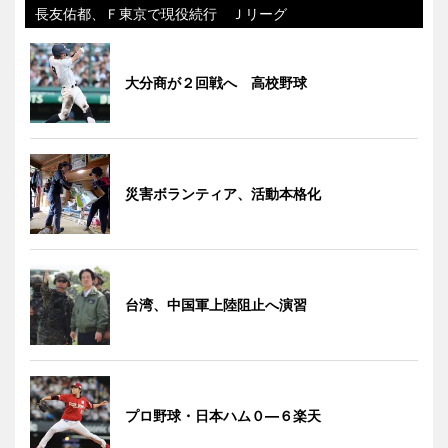
長友佑都、Ｆ東京で現役続行 Ｊリーグ
大分商が２回戦へ 高校野球
災害ボランティア、活動本格化
台湾、中国軍上陸阻止へ演習
プロ野球・日本ハム０―６楽天