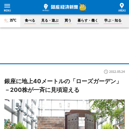
35°C
食べる
見る・遊ぶ
買う
暮らす・働く
学ぶ・知る
2012.05.24
銀座に地上40メートルの「ローズガーデン」
－200株が一斉に見頃迎える