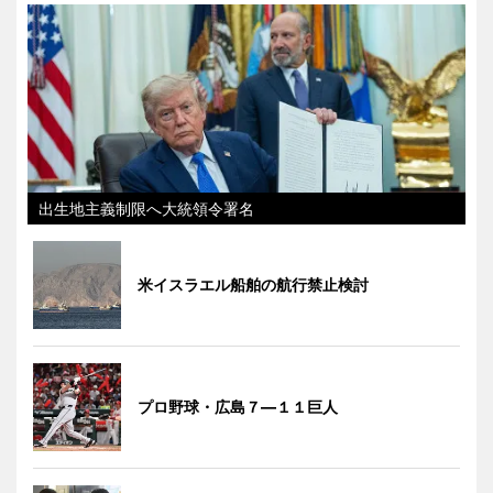
出生地主義制限へ大統領令署名
米イスラエル船舶の航行禁止検討
プロ野球・広島７―１１巨人