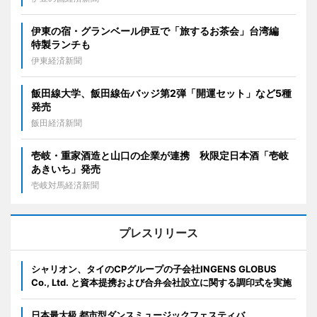
伊東の宿・グランベール伊豆で「旅するお茶会」台湾編
特製ランチも
伊東経済新聞
飯田線大学、飯田線缶バッジ第2弾「開運セット」など5種
発売
飯田経済新聞
壱岐・重家酒造と山口の企業が連携 秋限定日本酒「壱岐
あきいち」発売
壱岐対馬経済新聞
プレスリリース
シャリオン、タイのCPグループの子会社INGENS GLOBUS
Co., Ltd. と資本提携および合弁会社設立に関する調印式を実施
日本最大級 都市型ダンスミュージックフェスティバ