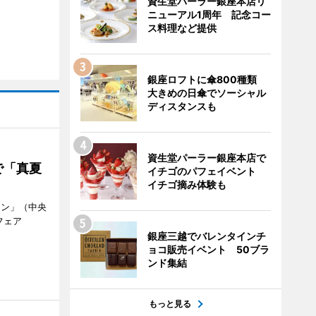
資生堂パーラー銀座本店リ
ニューアル1周年 記念コー
ス料理など提供
銀座ロフトに傘800種類
大きめの日傘でソーシャル
ディスタンスも
資生堂パーラー銀座本店で
で「真夏
イチゴのパフェイベント
イチゴ摘み体験も
ラン」（中央
フェア
。
銀座三越でバレンタインチ
ョコ販売イベント 50ブラ
ンド集結
もっと見る