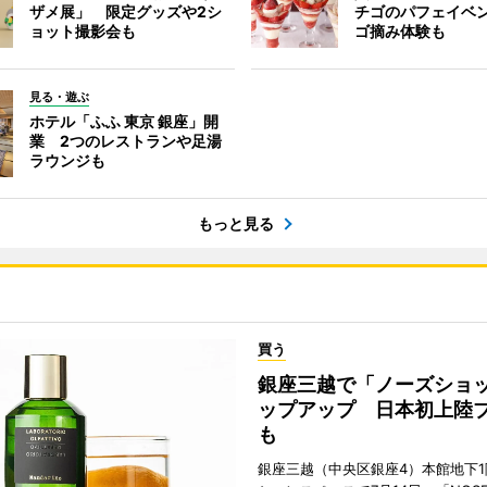
ザメ展」 限定グッズや2シ
チゴのパフェイベ
ョット撮影会も
ゴ摘み体験も
見る・遊ぶ
ホテル「ふふ 東京 銀座」開
業 2つのレストランや足湯
ラウンジも
もっと見る
買う
銀座三越で「ノーズショ
ップアップ 日本初上陸
も
銀座三越（中央区銀座4）本館地下