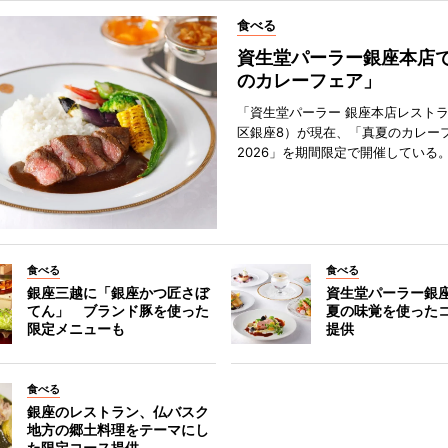
食べる
資生堂パーラー銀座本店
のカレーフェア」
「資生堂パーラー 銀座本店レスト
区銀座8）が現在、「真夏のカレー
2026」を期間限定で開催している
食べる
食べる
銀座三越に「銀座かつ匠さぼ
資生堂パーラー銀
てん」 ブランド豚を使った
夏の味覚を使った
限定メニューも
提供
食べる
銀座のレストラン、仏バスク
地方の郷土料理をテーマにし
た限定コース提供