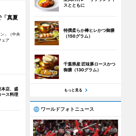
スとともに
で「真夏
特撰柔らか棒ヒレかつ御膳
ラン」（中央
（150グラム）
フェア
。
千葉県産 匠味豚ロースかつ
御膳（130グラム）
座本店、盛
もっと見る
コース料理
ワールドフォトニュース