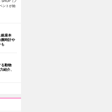
 SHOP（ノ
ベントが始
ス銀座本
の腕時計や
ーも
する動物
魅力紹介、