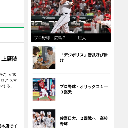
プロ野球・広島７―１１巨人
「デジポリス」普及呼び掛
、上層階
け
7）が10
ロア スマ
ンする。
プロ野球・オリックス１―
３楽天
佐野日大、２回戦へ 高校
野球
座本店でイ