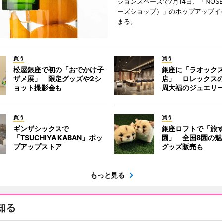
ションスペースで7月14日、「NOSE
ーズショップ）」のポップアップイ
まる。
買う
買う
松屋銀座で初の「おでかけ子
銀座に「ラオック
ザメ展」 限定グッズや2シ
店」 ロレックス
ョット撮影会も
周大福のジュエリ
買う
買う
ギンザシックスで
銀座ロフトで「旅
「TSUCHIYA KABAN」ポッ
園」 全国8園の
プアップストア
グッズ販売も
もっと見る
知る