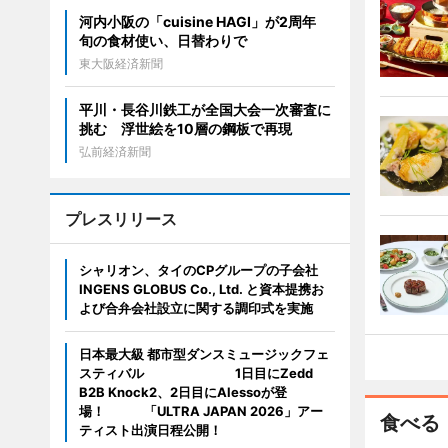
河内小阪の「cuisine HAGI」が2周年
旬の食材使い、日替わりで
東大阪経済新聞
平川・長谷川鉄工が全国大会一次審査に
挑む 浮世絵を10層の鋼板で再現
弘前経済新聞
プレスリリース
シャリオン、タイのCPグループの子会社
INGENS GLOBUS Co., Ltd. と資本提携お
よび合弁会社設立に関する調印式を実施
日本最大級 都市型ダンスミュージックフェ
スティバル 1日目にZedd
B2B Knock2、2日目にAlessoが登
場！ 「ULTRA JAPAN 2026」アー
食べる
ティスト出演日程公開！