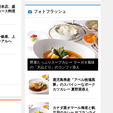
座本店、盛
フォトフラッシュ
コース料理
ー銀座、上
ーアルへ
野菜たっぷりスープカレー マーガオ風味
の「大山どり」のコンフィ添え
鹿児島県産「アベル牧場黒
豚」のスパイシーなポーク
カツカレー 夏野菜添え
カナダ産オマール海老と帆
立貝のカレー サフランライ