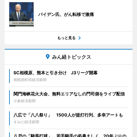
バイデン氏、がん転移で激痛
もっと見る
みん経トピックス
SC相模原、熊本と引き分け J3リーグ開幕
相模原町田経済新聞
関門海峡花火大会、無料エリアなしの門司側をライブ配信
小倉経済新聞
八広で「八八祭り」 1500人が提灯行列、多幸アートも
すみだ経済新聞
八戸の「騎馬打毬」、若手騎手の姿勇ましく 20年ぶりの