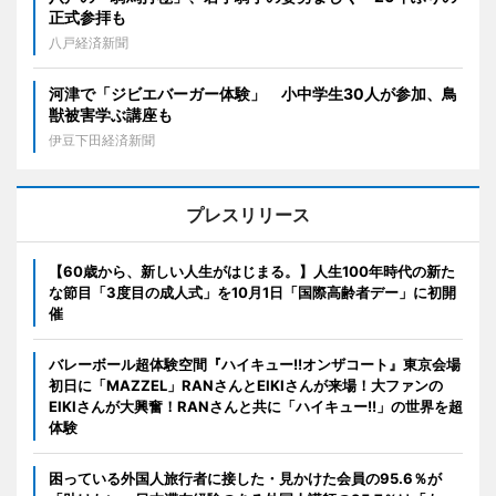
正式参拝も
八戸経済新聞
河津で「ジビエバーガー体験」 小中学生30人が参加、鳥
獣被害学ぶ講座も
伊豆下田経済新聞
プレスリリース
【60歳から、新しい人生がはじまる。】人生100年時代の新た
な節目「3度目の成人式」を10月1日「国際高齢者デー」に初開
催
バレーボール超体験空間『ハイキュー!!オンザコート』東京会場
初日に「MAZZEL」RANさんとEIKIさんが来場！大ファンの
EIKIさんが大興奮！RANさんと共に「ハイキュー!!」の世界を超
体験
困っている外国人旅行者に接した・見かけた会員の95.6％が