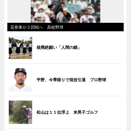
花巻東が２回戦へ 高校野球
核廃絶願い「人間の鎖」
平野、今季限りで現役引退 プロ野球
松山は１１位浮上 米男子ゴルフ