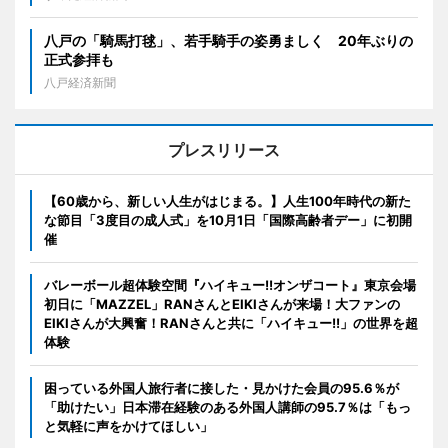
八戸の「騎馬打毬」、若手騎手の姿勇ましく 20年ぶりの
正式参拝も
八戸経済新聞
プレスリリース
【60歳から、新しい人生がはじまる。】人生100年時代の新た
な節目「3度目の成人式」を10月1日「国際高齢者デー」に初開
催
バレーボール超体験空間『ハイキュー!!オンザコート』東京会場
初日に「MAZZEL」RANさんとEIKIさんが来場！大ファンの
EIKIさんが大興奮！RANさんと共に「ハイキュー!!」の世界を超
体験
困っている外国人旅行者に接した・見かけた会員の95.6％が
「助けたい」日本滞在経験のある外国人講師の95.7％は「もっ
と気軽に声をかけてほしい」