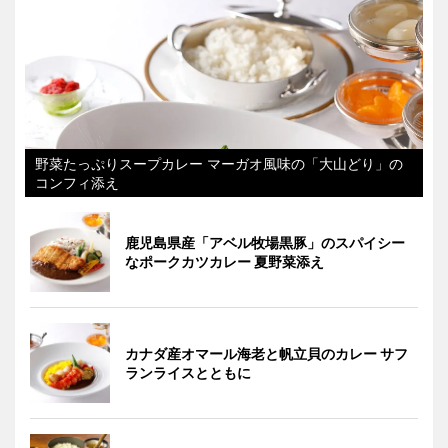
野菜たっぷりスープカレー マーガオ風味の「大山どり」の
コンフィ添え
鹿児島県産「アベル牧場黒豚」のスパイシー
なポークカツカレー 夏野菜添え
カナダ産オマール海老と帆立貝のカレー サフ
ランライスとともに