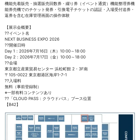
機能先着販売・抽選販売回数券・綴り券（イベント通貨）機能整理券機
能券売機でのチケット発券・引換電子チケットの認証・入場受付追券・
返券を含む在庫管理画面の操作体験
【展示会概要】
??イベント名
NEXT BUSINESS EXPO 2026
??開催日時
Day 1：2026年7月16日（木）10:00～18:00
Day 2：2026年7月17日（金）10:00～18:00
??会場
東京都立産業貿易センター 浜松町館 2・3F南
〒105-0022 東京都港区海岸1-7-1
??入場料
無料（事前登録制）
※一部有料コンテンツあり
??「CLOUD PASS：クラウドパス」ブース位置
【B42】