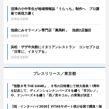
沼津の小中学生が地域情報誌「うらっち」制作へ プロ講
座で表現力磨く
沼津経済新聞
池袋にみそラーメン専門店「萬馬軒」 池袋2店舗目
池袋経済新聞
浜松・ザザ中央館にイタリアンレストラン コンセプトは
「日常に、イタリアを」
浜松経済新聞
プレスリリース／東京都
『怪獣８号 THE GAME』、８号の日特番にて特大発表！1周年
を記念して、ディメンションナンバーズ６を纏う「市川レノ」
や、ナンバーズ４を纏う「四ノ宮キコル」の実装が決定！
【祝・インターハイ2026】VITASサポート校が全国で躍進！福